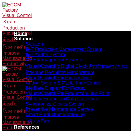
Skip
to
content
Home
Solution
Solution
IIoT Production Management System
IIoT Andon System
OEE Management System
Visual Control & Digital Clock สำหรับอุตสาหกรรม
Machine Downtime Management
Visual Control For Factory Audit
Andon System & Cycle Time Control
Big Data Display For Factory
Visual Control For Production Line Paint
Factory Production Data Collection
Synchronize Clocks System
Preventive Maintenance Service
Smart Production Monitoring
ไก่แจ้งเตือน
References