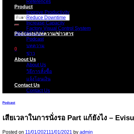
References
Product
Improve Productivity
Reduce Downtime
ค้นหา:
Increase Capacity
Factory Visual Control System
083-096-2657
Podcasts/บทความ/ข่าวสาร
Podcast
บทความ
0
ข่าว
About Us
ตะกร้าสินค้า
About Us
วิธีการสั้งซื้อ
ไม่มีสินค้าในตะกร้า
แจ้งโอนเงิน
Contact Us
Contact Us
Podcast
เสียเวลาในการนั่งรอ Part แก้ยังไง – Evi
Posted on
11/01/2021
11/01/2021
by
admin