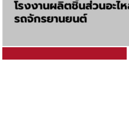
11
ม.ค.