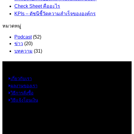
Check Sheet คืออะไร
KPIs – ดัชนีชี้วัดความสำเร็จขององค์กร
หมวดหมู่
Podcast
(52)
ข่าว
(20)
บทความ
(31)
ข้อมูล
เกี่ยวกับเรา
ผลงานของเรา
วิธีการสั่งซื้อ
วิธีแจ้งโอนเงิน
ข้อมูลติดต่อ
325 ถ.กาญจนาภิเษก แขวงหลักสอง เขตบางแค