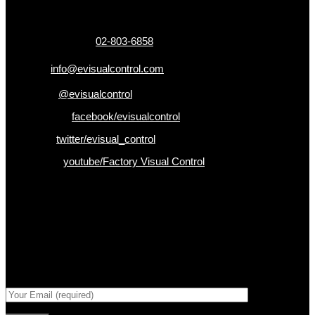
กรุงเทพฯ 10160
เบอร์โทรติดต่อ :
02-803-6858
อีเมล :
info@evisualcontrol.com
Line ID :
@evisualcontrol
Facebook :
facebook/evisualcontrol
Twitter :
twitter/evisual_control
Youtube :
youtube/Factory Visual Control
เป็นคนแรกที่ได้รู้ก่อนใคร
รับข่าวสาร , Promotion และ ข้อเสนอสุดพิเศษก่อนใคร เพียงกรอก
Email เพื่อรับข่าวสารจากเรา
กรอกที่อยู่ Email ด้านล่าง