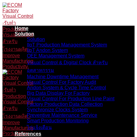
Skip
to
content
Home
Solution
Solution
IIoT Production Management System
IIoT Andon System
OEE Management System
Visual Control & Digital Clock สำหรับ
อุตสาหกรรม
Machine Downtime Management
Visual Control For Factory Audit
Andon System & Cycle Time Control
Big Data Display For Factory
Visual Control For Production Line Paint
Factory Production Data Collection
Synchronize Clocks System
Preventive Maintenance Service
Smart Production Monitoring
ไก่แจ้งเตือน
References