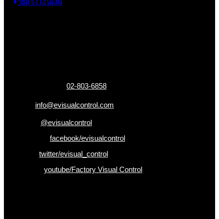
วิธีแจ้งโอนเงิน
ข้อมูลติดต่อ
325 ถ.กาญจนาภิเษก แขวงหลักสอง เขตบางแค
กรุงเทพฯ 10160
เบอร์โทรติดต่อ :
02-803-6858
อีเมล :
info@evisualcontrol.com
Line ID :
@evisualcontrol
Facebook :
facebook/evisualcontrol
Twitter :
twitter/evisual_control
Youtube :
youtube/Factory Visual Control
เป็นคนแรกที่ได้รู้ก่อนใคร
รับข่าวสาร , Promotion และ ข้อเสนอสุดพิเศษก่อนใคร เพียงกรอก