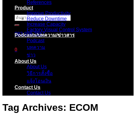
References
Product
Improve Productivity
ค้นหา:
Reduce Downtime
Increase Capacity
Factory Visual Control System
083-096-2657
Podcasts/บทความ/ข่าวสาร
Podcast
บทความ
0
ข่าว
About Us
ตะกร้าสินค้า
About Us
วิธีการสั้งซื้อ
ไม่มีสินค้าในตะกร้า
แจ้งโอนเงิน
Contact Us
Contact Us
Tag Archives:
ECOM