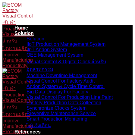
Skip
to
content
Home
Solution
Solution
IIoT Production Management System
IIoT Andon System
OEE Management System
Visual Control & Digital Clock สำหรับ
อุตสาหกรรม
Machine Downtime Management
Visual Control For Factory Audit
Andon System & Cycle Time Control
Big Data Display For Factory
Visual Control For Production Line Paint
Factory Production Data Collection
Synchronize Clocks System
Preventive Maintenance Service
Smart Production Monitoring
ไก่แจ้งเตือน
References