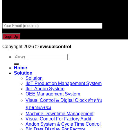
Email เพื่อรับข่าวสารจากเรา
กรอกที่อยู่ Email ด้านล่าง
Copyright 2026 ©
evisualcontrol
ค้นหา:
Home
Solution
Solution
IIoT Production Management System
IIoT Andon System
OEE Management System
Visual Control & Digital Clock สำหรับ
อุตสาหกรรม
Machine Downtime Management
Visual Control For Factory Audit
Andon System & Cycle Time Control
Big Data Display For Factory