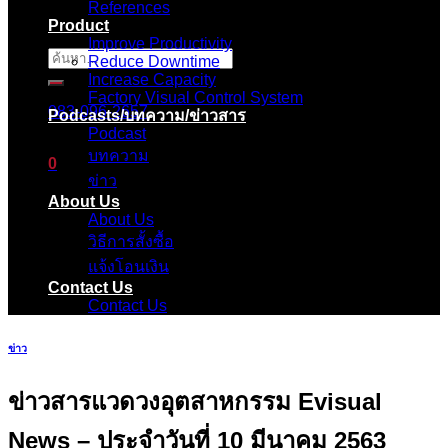
References
Product
Improve Productivity
ค้นหา:
Reduce Downtime
Increase Capacity
Factory Visual Control System
083-096-2657
Podcasts/บทความ/ข่าวสาร
Podcast
บทความ
0
ข่าว
About Us
ตะกร้าสินค้า
About Us
วิธีการสั้งซื้อ
ไม่มีสินค้าในตะกร้า
แจ้งโอนเงิน
Contact Us
Contact Us
ข่าว
ข่าวสารแวดวงอุตสาหกรรม Evisual
News – ประจำวันที่ 10 มีนาคม 2563