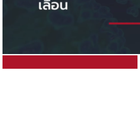
08
ม.ค.