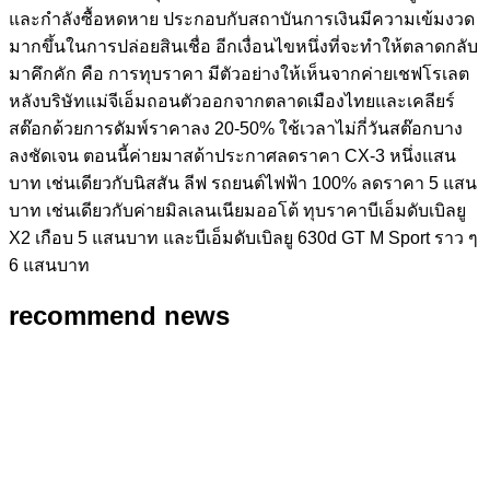
และกำลังซื้อหดหาย ประกอบกับสถาบันการเงินมีความเข้มงวด
มากขึ้นในการปล่อยสินเชื่อ อีกเงื่อนไขหนึ่งที่จะทำให้ตลาดกลับ
มาคึกคัก คือ การทุบราคา มีตัวอย่างให้เห็นจากค่ายเชฟโรเลต
หลังบริษัทแม่จีเอ็มถอนตัวออกจากตลาดเมืองไทยและเคลียร์
สต๊อกด้วยการดัมพ์ราคาลง 20-50% ใช้เวลาไม่กี่วันสต๊อกบาง
ลงชัดเจน ตอนนี้ค่ายมาสด้าประกาศลดราคา CX-3 หนึ่งแสน
บาท เช่นเดียวกับนิสสัน ลีฟ รถยนต์ไฟฟ้า 100% ลดราคา 5 แสน
บาท เช่นเดียวกับค่ายมิลเลนเนียมออโต้ ทุบราคาบีเอ็มดับเบิลยู
X2 เกือบ 5 แสนบาท และบีเอ็มดับเบิลยู 630d GT M Sport ราว ๆ
6 แสนบาท
recommend news