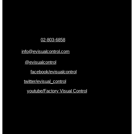
ข้อมูลติดต่อ
325 ถ.กาญจนาภิเษก แขวงหลักสอง เขตบางแค
กรุงเทพฯ 10160
เบอร์โทรติดต่อ :
02-803-6858
อีเมล :
info@evisualcontrol.com
Line ID :
@evisualcontrol
Facebook :
facebook/evisualcontrol
Twitter :
twitter/evisual_control
Youtube :
youtube/Factory Visual Control
เป็นคนแรกที่ได้รู้ก่อนใคร
รับข่าวสาร , Promotion และ ข้อเสนอสุดพิเศษก่อนใคร เพียงกรอก
Email เพื่อรับข่าวสารจากเรา