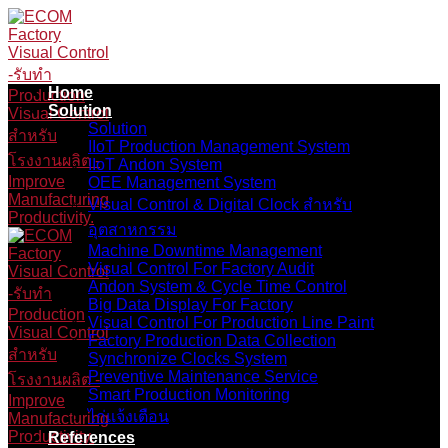
Skip
to
content
Home
Solution
Solution
IIoT Production Management System
IIoT Andon System
OEE Management System
Visual Control & Digital Clock สำหรับ
อุตสาหกรรม
Machine Downtime Management
Visual Control For Factory Audit
Andon System & Cycle Time Control
Big Data Display For Factory
Visual Control For Production Line Paint
Factory Production Data Collection
Synchronize Clocks System
Preventive Maintenance Service
Smart Production Monitoring
ไก่แจ้งเตือน
References