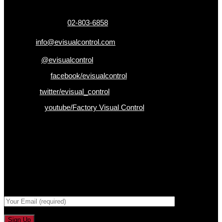
เบอร์โทรติดต่อ :
02-803-6858
อีเมล :
info@evisualcontrol.com
Line ID :
@evisualcontrol
Facebook :
facebook/evisualcontrol
Twitter :
twitter/evisual_control
Youtube :
youtube/Factory Visual Control
เป็นคนแรกที่ได้รู้ก่อนใคร
รับข่าวสาร , Promotion และ ข้อเสนอสุดพิเศษก่อนใคร เพียงกรอก
Email เพื่อรับข่าวสารจากเรา
กรอกที่อยู่ Email ด้านล่าง