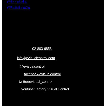
วิธีการสั่งซื้อ
วิธีแจ้งโอนเงิน
ข้อมูลติดต่อ
325 ถ.กาญจนาภิเษก แขวงหลักสอง เขตบางแค
กรุงเทพฯ 10160
เบอร์โทรติดต่อ :
02-803-6858
อีเมล :
info@evisualcontrol.com
Line ID :
@evisualcontrol
Facebook :
facebook/evisualcontrol
Twitter :
twitter/evisual_control
Youtube :
youtube/Factory Visual Control
เป็นคนแรกที่ได้รู้ก่อนใคร