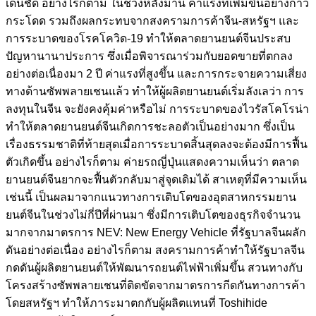
เด่นชัด อย่างไรก็ตาม ในช่วงหลังมานี้ ค่าแรงที่เพิ่มขึ้นอย่างก้าว
กระโดด รวมถึงผลกระทบจากสงครามการค้าจีน-สหรัฐฯ และ
การระบาดของโรคโควิด-19 ทำให้ตลาดยานยนต์จีนประสบ
ปัญหานานาประการ ซึ่งเมื่อพิจารณาร่วมกับยอดขายที่ตกลง
อย่างต่อเนื่องมา 2 ปี ค่าแรงที่สูงขึ้น และการกระจายความเสี่ยง
ทางด้านซัพพลายเชนแล้ว ทำให้ผู้ผลิตยานยนต์เริ่มลังเลว่า การ
ลงทุนในจีน จะยังคงคุ้มค่าหรือไม่ การระบาดของไวรัสโคโรน่า
ทำให้ตลาดยานยนต์จีนเกิดการชะลอตัวเป็นอย่างมาก ซึ่งเป็น
เรื่องธรรมชาติที่ท้ายสุดเมื่อการระบาดสิ้นสุดลงจะต้องมีการฟื้น
ตัวเกิดขึ้น อย่างไรก็ตาม ค่ายรถญี่ปุ่นแสดงความเห็นว่า ตลาด
ยานยนต์จีนยากจะฟื้นตัวกลับมาสู่จุดเดิมได้ สาเหตุที่มีความเห็น
เช่นนี้ เป็นผลมาจากแนวทางการเติบโตของอุตสาหกรรมยาน
ยนต์จีนในช่วงไม่กี่ปีที่ผ่านมา ซึ่งมีการเติบโตของธุรกิจจำนวน
มากจากมาตรการ NEV: New Energy Vehicle ที่รัฐบาลจีนผลัก
ดันอย่างต่อเนื่อง อย่างไรก็ตาม สงครามการค้าทำให้รัฐบาลจีน
กดดันผู้ผลิตยานยนต์ให้พัฒนารถยนต์ไฟฟ้าเพิ่มขึ้น สวนทางกับ
โครงสร้างซัพพลายเชนที่ติดขัดจากมาตรการกีดกันทางการค้า
โดยสหรัฐฯ ทำให้ภาระมาตกกับผู้ผลิตแทนที่ Toshihide