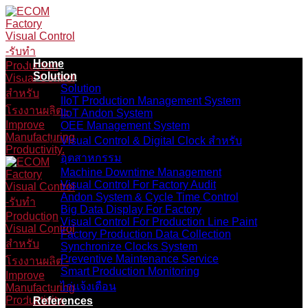
Skip
to
content
Home
Solution
Solution
IIoT Production Management System
IIoT Andon System
OEE Management System
Visual Control & Digital Clock สำหรับ
อุตสาหกรรม
Machine Downtime Management
Visual Control For Factory Audit
Andon System & Cycle Time Control
Big Data Display For Factory
Visual Control For Production Line Paint
Factory Production Data Collection
Synchronize Clocks System
Preventive Maintenance Service
Smart Production Monitoring
ไก่แจ้งเตือน
References