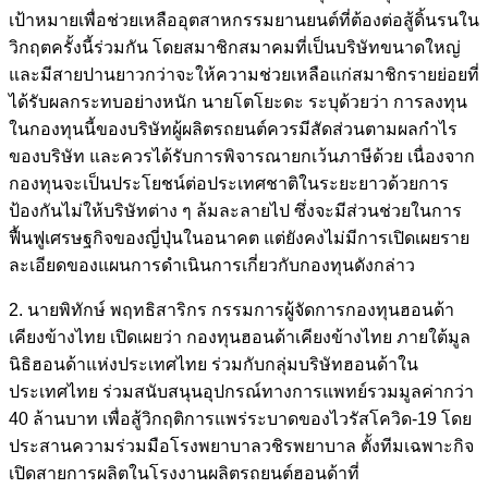
เป้าหมายเพื่อช่วยเหลืออุตสาหกรรมยานยนต์ที่ต้องต่อสู้ดิ้นรนใน
วิกฤตครั้งนี้ร่วมกัน โดยสมาชิกสมาคมที่เป็นบริษัทขนาดใหญ่
และมีสายปานยาวกว่าจะให้ความช่วยเหลือแก่สมาชิกรายย่อยที่
ได้รับผลกระทบอย่างหนัก นายโตโยะดะ ระบุด้วยว่า การลงทุน
ในกองทุนนี้ของบริษัทผู้ผลิตรถยนต์ควรมีสัดส่วนตามผลกำไร
ของบริษัท และควรได้รับการพิจารณายกเว้นภาษีด้วย เนื่องจาก
กองทุนจะเป็นประโยชน์ต่อประเทศชาติในระยะยาวด้วยการ
ป้องกันไม่ให้บริษัทต่าง ๆ ล้มละลายไป ซึ่งจะมีส่วนช่วยในการ
ฟื้นฟูเศรษฐกิจของญี่ปุ่นในอนาคต แต่ยังคงไม่มีการเปิดเผยราย
ละเอียดของแผนการดำเนินการเกี่ยวกับกองทุนดังกล่าว
2. นายพิทักษ์ พฤทธิสาริกร กรรมการผู้จัดการกองทุนฮอนด้า
เคียงข้างไทย เปิดเผยว่า กองทุนฮอนด้าเคียงข้างไทย ภายใต้มูล
นิธิฮอนด้าแห่งประเทศไทย ร่วมกับกลุ่มบริษัทฮอนด้าใน
ประเทศไทย ร่วมสนับสนุนอุปกรณ์ทางการแพทย์รวมมูลค่ากว่า
40 ล้านบาท เพื่อสู้วิกฤติการแพร่ระบาดของไวรัสโควิด-19 โดย
ประสานความร่วมมือโรงพยาบาลวชิรพยาบาล ตั้งทีมเฉพาะกิจ
เปิดสายการผลิตในโรงงานผลิตรถยนต์ฮอนด้าที่