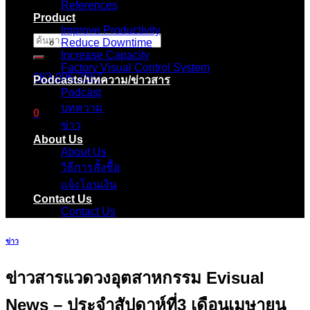
References
Product
Improve Productivity
ค้นหา:
Reduce Downtime
Increase Capacity
Factory Visual Control System
083-096-2657
Podcasts/บทความ/ข่าวสาร
Podcast
บทความ
0
ข่าว
About Us
ตะกร้าสินค้า
About Us
วิธีการสั้งซื้อ
ไม่มีสินค้าในตะกร้า
แจ้งโอนเงิน
Contact Us
Contact Us
ข่าว
ข่าวสารแวดวงอุตสาหกรรม Evisual
News – ประจำสัปดาห์ที่3 เดือนเมษายน